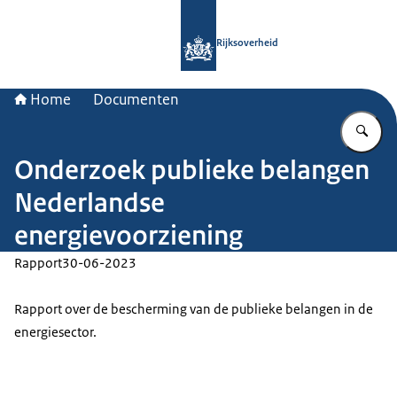
Naar de homepage van Rijksoverheid
Rijksoverheid
Home
Documenten
Vu
Onderzoek publieke belangen
Nederlandse
energievoorziening
Rapport
30-06-2023
Rapport over de bescherming van de publieke belangen in de
energiesector.