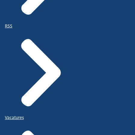
RSS
Vacatures