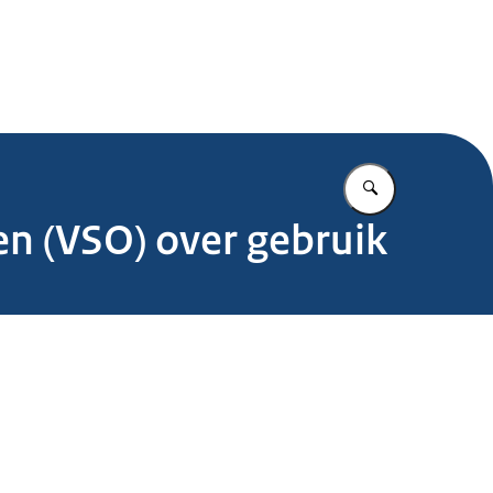
.nl
Vul in wat u z
n (VSO) over gebruik