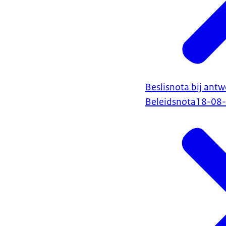
Beslisnota bij an
Beleidsnota
18-08