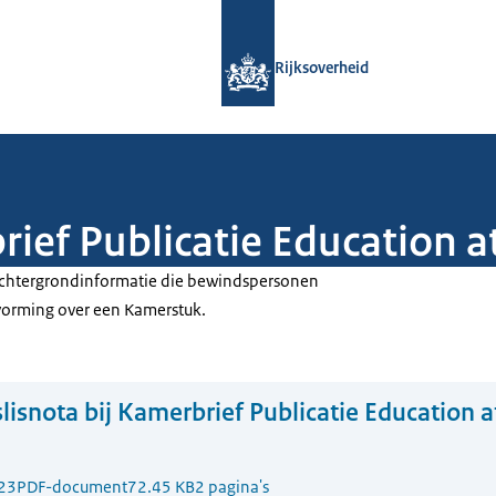
Naar de homepage van Rijksoverheid
Rijksoverheid
rief Publicatie Education a
 achtergrondinformatie die bewindspersonen
tvorming over een Kamerstuk.
lisnota bij Kamerbrief Publicatie Education a
23
PDF-document
72.45 KB
2 pagina's