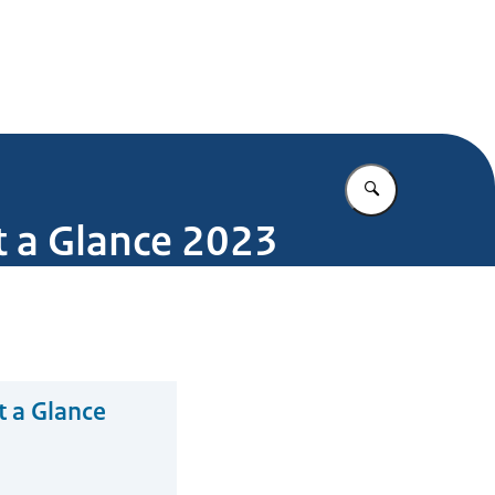
.nl
Vul in wat u z
t a Glance 2023
t a Glance