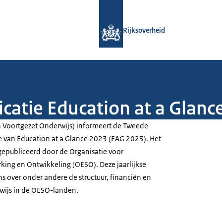
Naar de homepage van Rijksoverheid
Rijksoverheid
icatie Education at a Glanc
en Voortgezet Onderwijs) informeert de Tweede
e van Education at a Glance 2023 (EAG 2023). Het
epubliceerd door de Organisatie voor
ng en Ontwikkeling (OESO). Deze jaarlijkse
s over onder andere de structuur, financiën en
rwijs in de OESO-landen.