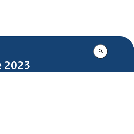
.nl
Vul in wat u z
e 2023