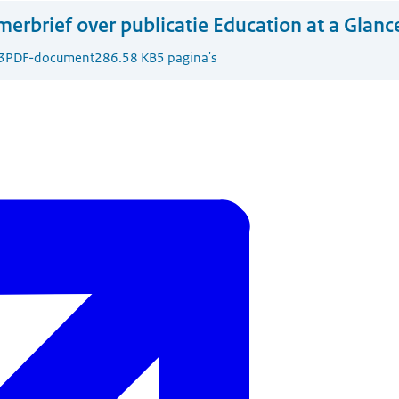
erbrief over publicatie Education at a Glan
3
PDF-document
286.58 KB
5 pagina's