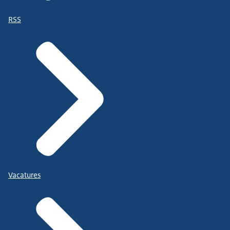
RSS
Vacatures