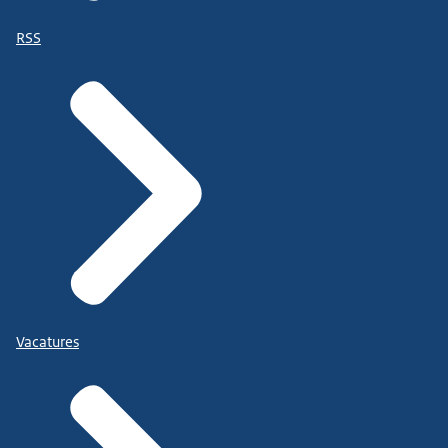
RSS
Vacatures