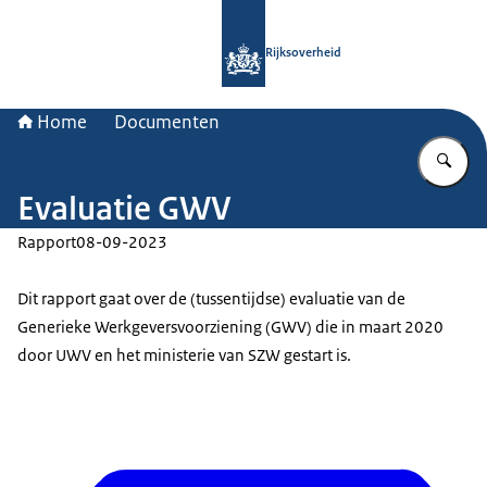
Naar de homepage van Rijksoverheid
Rijksoverheid
Home
Documenten
Vu
Evaluatie GWV
Rapport
08-09-2023
Dit rapport gaat over de (tussentijdse) evaluatie van de
Generieke Werkgeversvoorziening (GWV) die in maart 2020
door UWV en het ministerie van SZW gestart is.