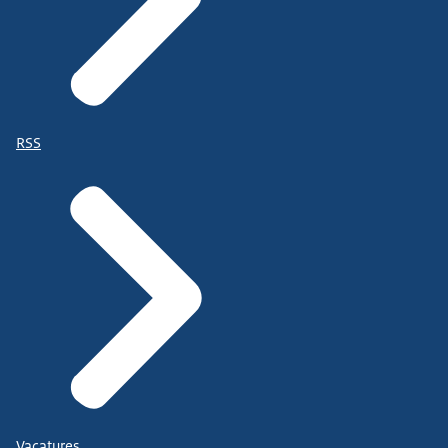
RSS
Vacatures