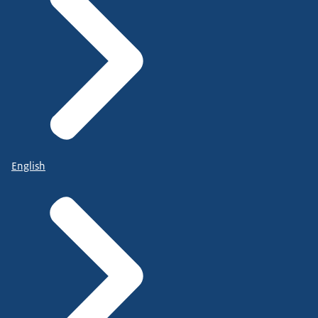
English