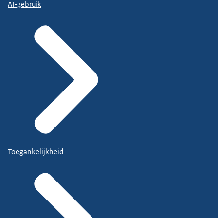
AI-gebruik
Toegankelijkheid