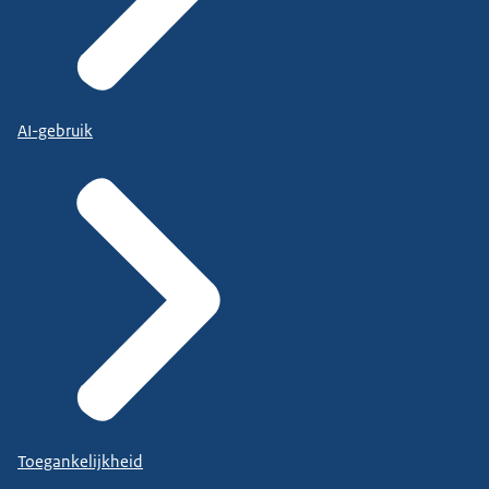
AI-gebruik
Toegankelijkheid