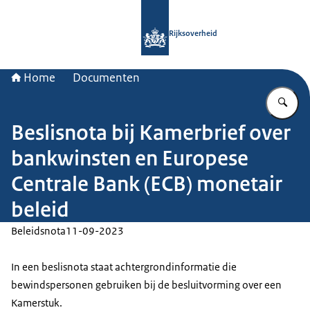
Naar de homepage van Rijksoverheid
Rijksoverheid
Home
Documenten
Vu
Beslisnota bij Kamerbrief over
bankwinsten en Europese
Centrale Bank (ECB) monetair
beleid
Beleidsnota
11-09-2023
In een beslisnota staat achtergrondinformatie die
bewindspersonen gebruiken bij de besluitvorming over een
Kamerstuk.