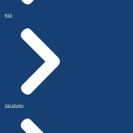
RSS
Vacatures