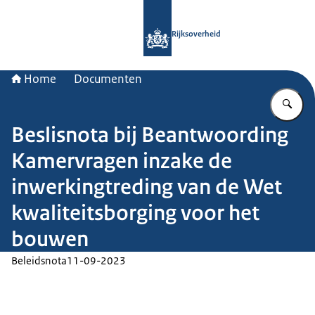
Naar de homepage van Rijksoverheid
Rijksoverheid
Home
Documenten
Vu
Beslisnota bij Beantwoording
Kamervragen inzake de
inwerkingtreding van de Wet
kwaliteitsborging voor het
bouwen
Beleidsnota
11-09-2023