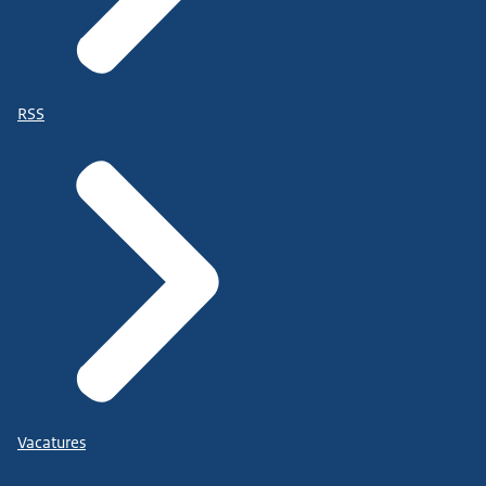
RSS
Vacatures