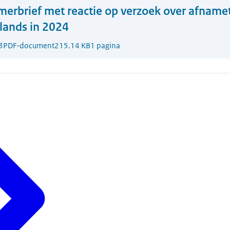
erbrief met reactie op verzoek over afnamet
ands in 2024
3
PDF-document
215.14 KB
1 pagina