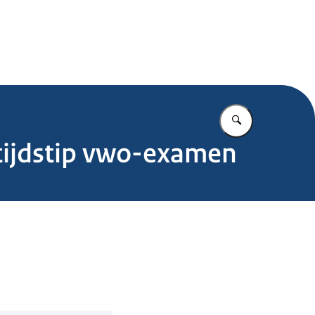
.nl
Vul in wat u z
tijdstip vwo-examen