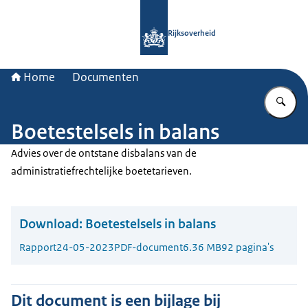
Naar de homepage van Rijksoverheid
Rijksoverheid
Home
Documenten
Vu
Boetestelsels in balans
Advies over de ontstane disbalans van de
administratiefrechtelijke boetetarieven.
Download:
Boetestelsels in balans
Rapport
24-05-2023
PDF-document
6.36 MB
92 pagina's
Dit document is een bijlage bij