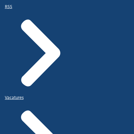
RSS
Vacatures