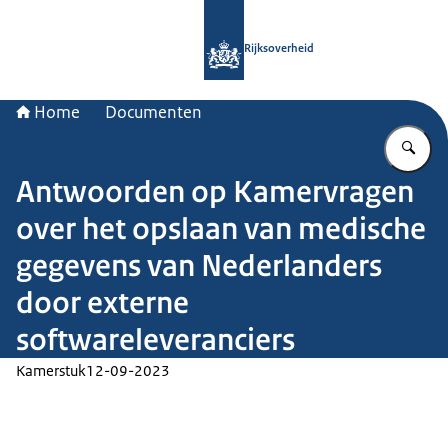
Naar de homepage van Rijksoverheid
Rijksoverheid
Home
Documenten
Vu
Antwoorden op Kamervragen
over het opslaan van medische
gegevens van Nederlanders
door externe
softwareleveranciers
Kamerstuk
12-09-2023