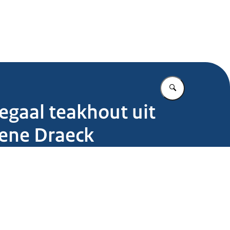
.nl
Vul in wat u z
egaal teakhout uit
oene Draeck