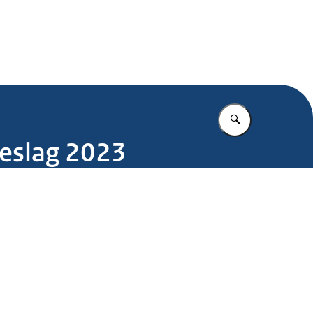
.nl
Vul in wat u z
oeslag 2023