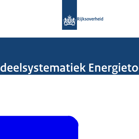
Naar de homepage van Rijksoverheid
Rijksoverheid
erdeelsystematiek Energiet