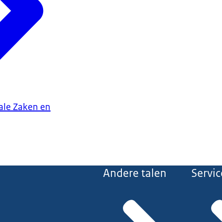
iale Zaken en
Andere talen
Servic