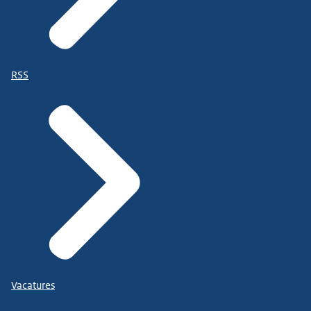
RSS
Vacatures