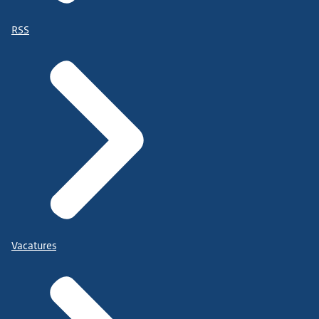
RSS
Vacatures