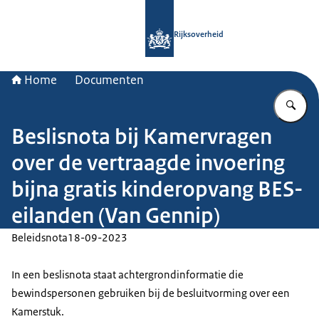
Naar de homepage van Rijksoverheid
Rijksoverheid
Home
Documenten
Vu
Beslisnota bij Kamervragen
over de vertraagde invoering
bijna gratis kinderopvang BES-
eilanden (Van Gennip)
Beleidsnota
18-09-2023
In een beslisnota staat achtergrondinformatie die
bewindspersonen gebruiken bij de besluitvorming over een
Kamerstuk.