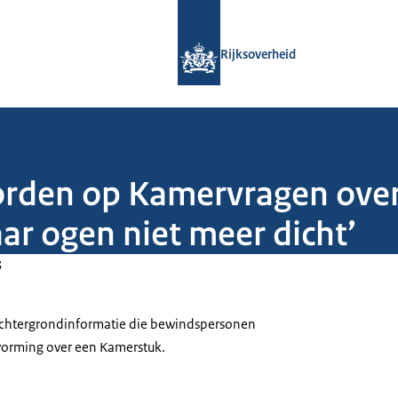
Naar de homepage van Rijksoverheid
Rijksoverheid
orden op Kamervragen over 
ar ogen niet meer dicht’
3
 achtergrondinformatie die bewindspersonen
tvorming over een Kamerstuk.