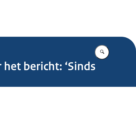
.nl
Vul in wat u z
het bericht: ‘Sinds