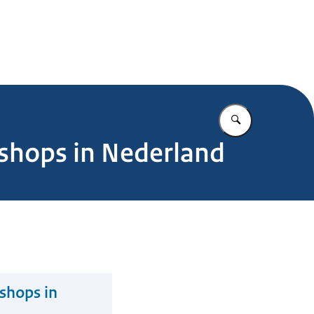
.nl
Vul in wat u z
eeshops in Nederland
eshops in