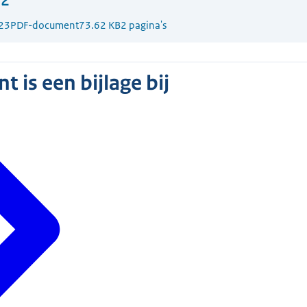
22
23
PDF-document
73.62 KB
2 pagina's
 is een bijlage bij