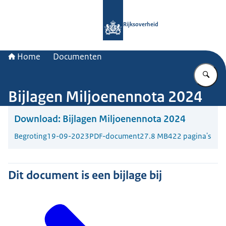
Naar de homepage van Rijksoverheid
Rijksoverheid
Home
Documenten
Vu
Bijlagen Miljoenennota 2024
Download:
Bijlagen Miljoenennota 2024
Begroting
19-09-2023
PDF-document
27.8 MB
422 pagina's
Dit document is een bijlage bij