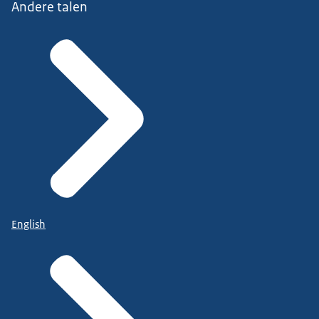
Andere talen
English