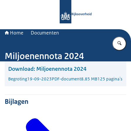
Naar de homepage van Rijksoverheid
Rijksoverheid
Home
Documenten
Vu
Miljoenennota 2024
Download:
Miljoenennota 2024
Begroting
19-09-2023
PDF-document
8.85 MB
125 pagina's
Bijlagen