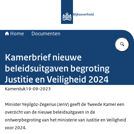
Naar de homepage van Rijksoverheid
Rijksoverheid
Home
Documenten
Vu
Kamerbrief nieuwe
beleidsuitgaven begroting
Justitie en Veiligheid 2024
Kamerstuk
19-09-2023
Minister Yeşilgöz-Zegerius (JenV) geeft de Tweede Kamer een
overzicht van de nieuwe beleidsuitgaven in de
ontwerpbegroting van het ministerie van Justitie en Veiligheid
voor 2024.