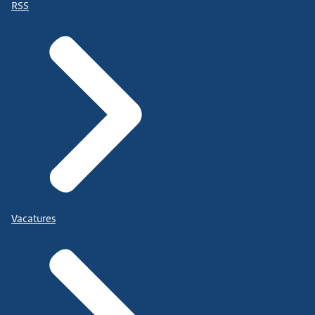
RSS
Vacatures