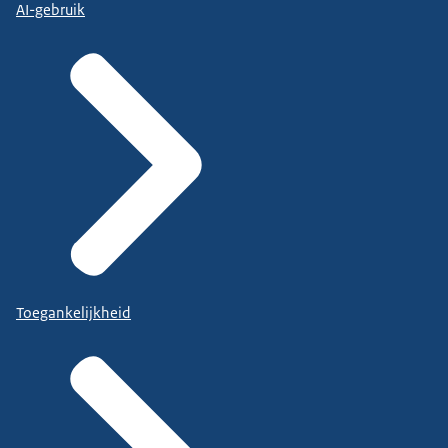
AI-gebruik
Toegankelijkheid