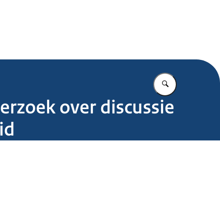
.nl
Vul in wat u z
erzoek over discussie
id