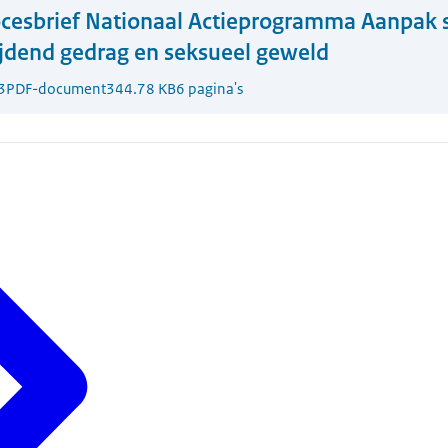
cesbrief Nationaal Actieprogramma Aanpak 
ijdend gedrag en seksueel geweld
3
PDF-document
344.78 KB
6 pagina's