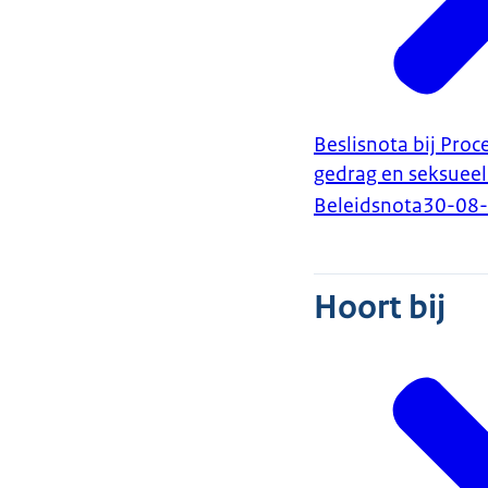
Beslisnota bij Pro
gedrag en seksuee
Beleidsnota
30-08
Hoort bij