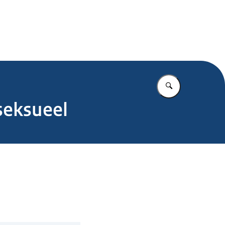
.nl
Vul in wat u z
seksueel