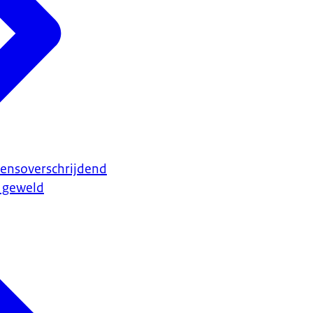
rensoverschrijdend
l geweld