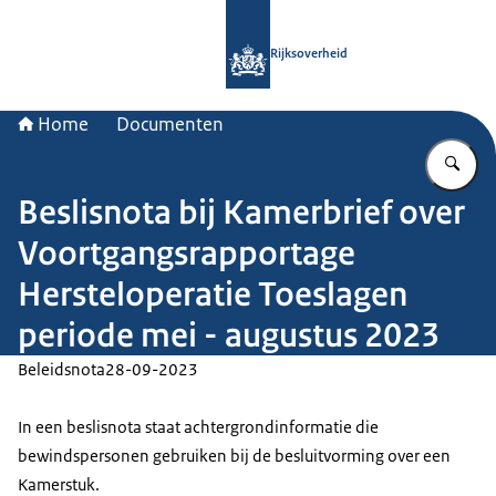
Naar de homepage van Rijksoverheid
Rijksoverheid
Home
Documenten
Vu
Beslisnota bij Kamerbrief over
Voortgangsrapportage
Hersteloperatie Toeslagen
periode mei - augustus 2023
Beleidsnota
28-09-2023
In een beslisnota staat achtergrondinformatie die
bewindspersonen gebruiken bij de besluitvorming over een
Kamerstuk.