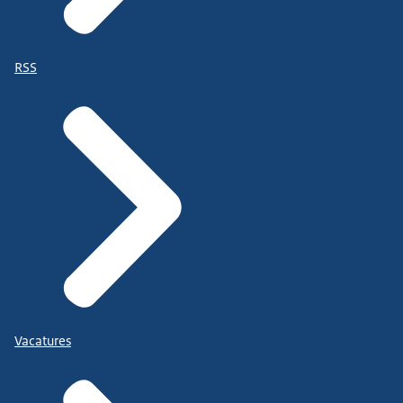
RSS
Vacatures