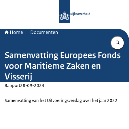
Naar de homepage van Rijksoverheid
Rijksoverheid
Home
Documenten
Vu
Samenvatting Europees Fonds
voor Maritieme Zaken en
Visserij
Rapport
28-09-2023
Samenvatting van het Uitvoeringsverslag over het jaar 2022.