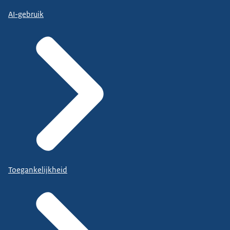
AI-gebruik
Toegankelijkheid