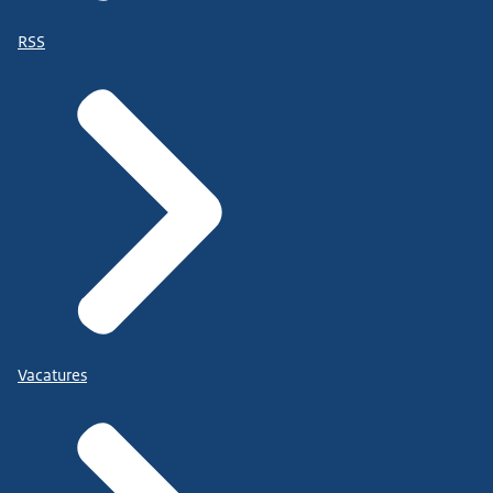
RSS
Vacatures