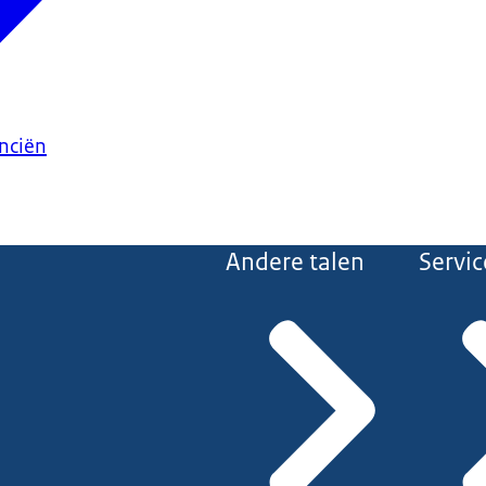
anciën
Andere talen
Servic