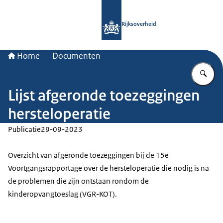
Naar de homepage van Rijksoverheid
Rijksoverheid
Home
Documenten
Vu
Lijst afgeronde toezeggingen
hersteloperatie
Publicatie
29-09-2023
Overzicht van afgeronde toezeggingen bij de 15e
Voortgangsrapportage over de hersteloperatie die nodig is na
de problemen die zijn ontstaan rondom de
kinderopvangtoeslag (VGR-KOT).