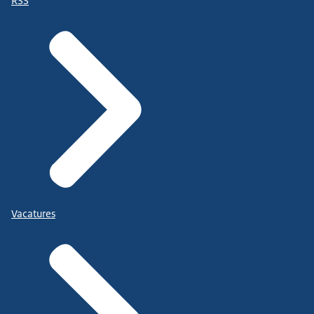
RSS
Vacatures