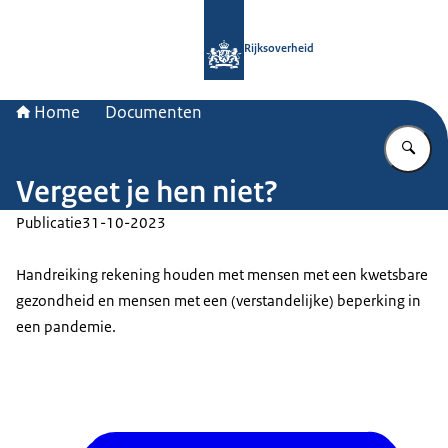
Naar de homepage van Rijksoverheid
Rijksoverheid
Home
Documenten
Vu
Vergeet je hen niet?
Publicatie
31-10-2023
Handreiking rekening houden met mensen met een kwetsbare
gezondheid en mensen met een (verstandelijke) beperking in
een pandemie.