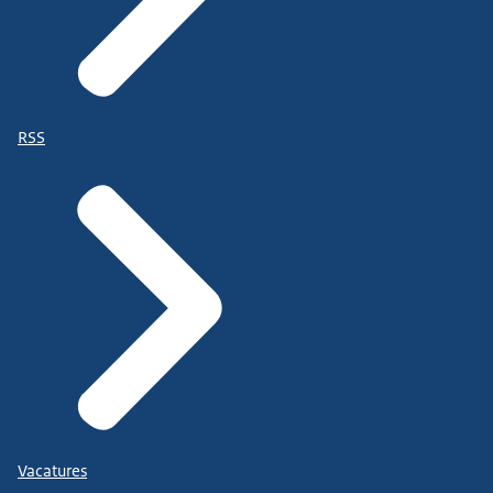
RSS
Vacatures