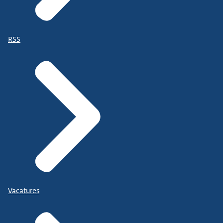
RSS
Vacatures