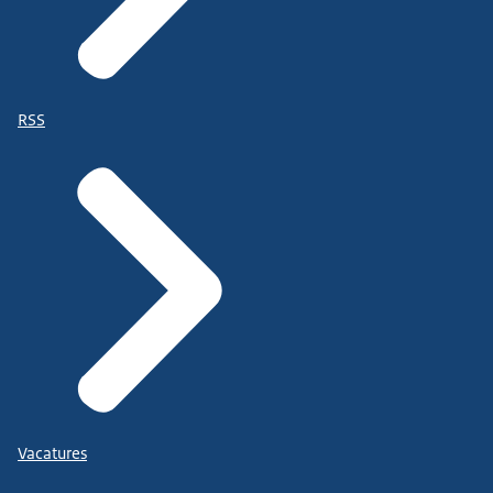
RSS
Vacatures