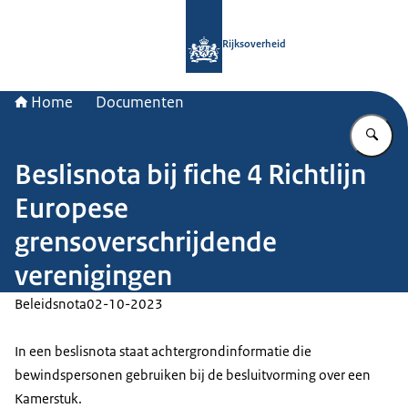
Naar de homepage van Rijksoverheid
Rijksoverheid
Home
Documenten
Vu
Beslisnota bij fiche 4 Richtlijn
Europese
grensoverschrijdende
verenigingen
Beleidsnota
02-10-2023
In een beslisnota staat achtergrondinformatie die
bewindspersonen gebruiken bij de besluitvorming over een
Kamerstuk.