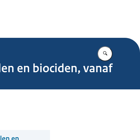
.nl
Vul in wat u z
en en biociden, vanaf
len en