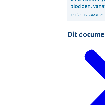
biociden, vana
Brief
04-10-2023
PDF
Dit document