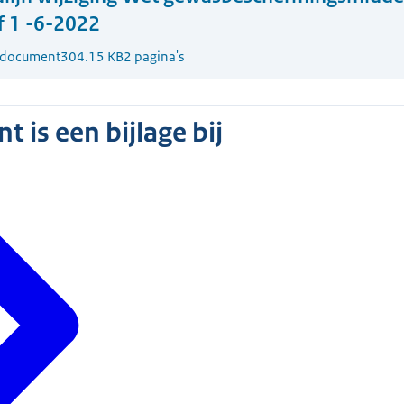
f 1 -6-2022
-document
304.15 KB
2 pagina's
 is een bijlage bij