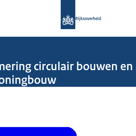
Naar de homepage van Rijksoverheid
Rijksoverheid
ering circulair bouwen en 
woningbouw