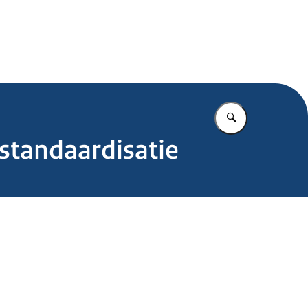
.nl
Vul in wat u z
standaardisatie