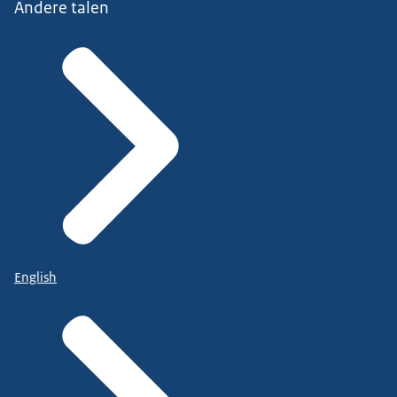
Andere talen
English