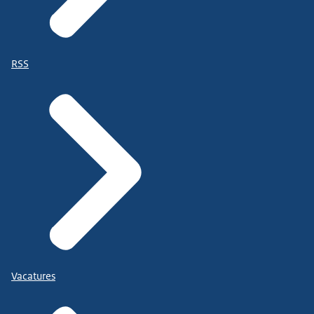
RSS
Vacatures