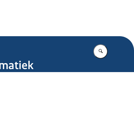
.nl
Vul in wat u z
ematiek