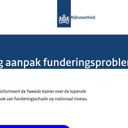
Naar de homepage van Rijksoverheid
Rijksoverheid
g aanpak funderingsprobl
) informeert de Tweede Kamer over de lopende
npak van funderingsschade op nationaal niveau.