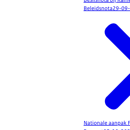
Beslisnota bij Kam
Beleidsnota
29-09
Nationale aanpak 