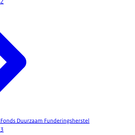
22
g Fonds Duurzaam Funderingsherstel
23