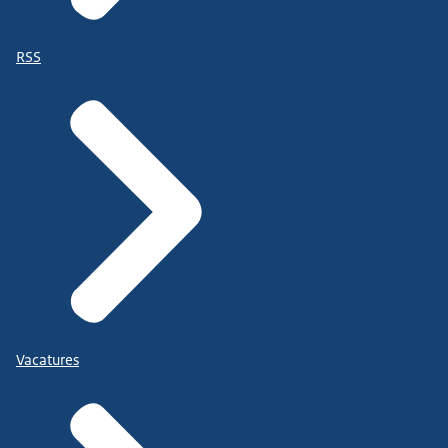
RSS
Vacatures