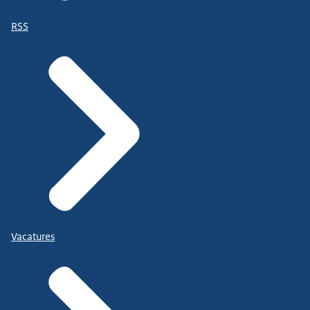
RSS
Vacatures