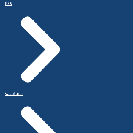
RSS
Vacatures