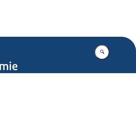
.nl
Vul in wat u z
omie