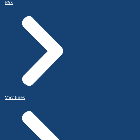
RSS
Vacatures