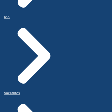
RSS
Vacatures