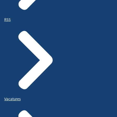
RSS
Vacatures