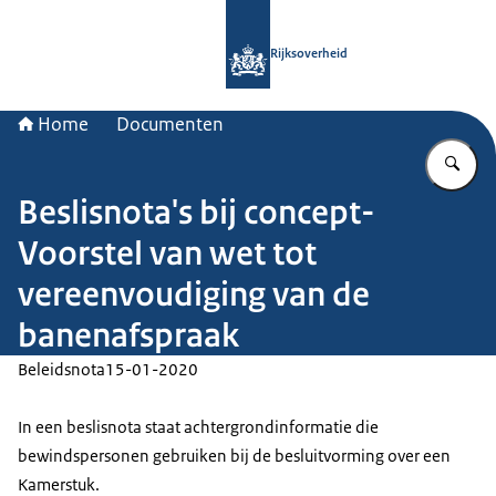
Naar de homepage van Rijksoverheid
Rijksoverheid
Home
Documenten
Vu
Beslisnota's bij concept-
Voorstel van wet tot
vereenvoudiging van de
banenafspraak
Beleidsnota
15-01-2020
In een beslisnota staat achtergrondinformatie die
bewindspersonen gebruiken bij de besluitvorming over een
Kamerstuk.