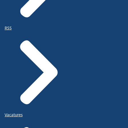
RSS
Vacatures