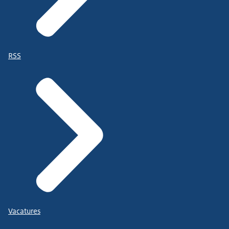
RSS
Vacatures