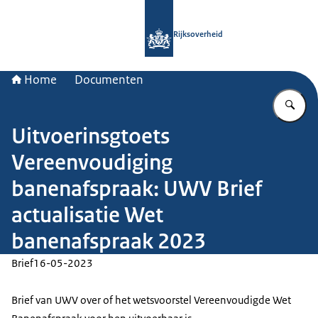
Naar de homepage van Rijksoverheid
Rijksoverheid
Home
Documenten
Vu
Uitvoerinsgtoets
Vereenvoudiging
banenafspraak: UWV Brief
actualisatie Wet
banenafspraak 2023
Brief
16-05-2023
Brief van UWV over of het wetsvoorstel Vereenvoudigde Wet